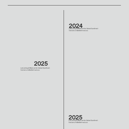
2024
Lancering af Alliancen for Global Sundhed i
Verdensmålteltet med xxx
2025
Lancering af Alliancen for Global Sundhed i
Verdensmålteltet med xxx
2025
Lancering af Alliancen for Global Sundhed i
Verdensmålteltet med xxx