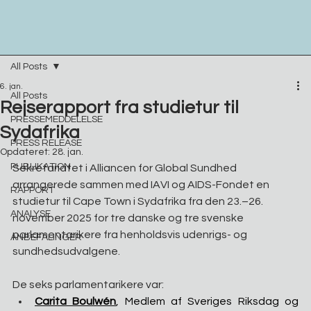
All Posts
6. jan.
All Posts
Rejserapport fra studietur til
PRESSEMEDDELELSE
Sydafrika
PRESS RELEASE
Opdateret:
28. jan.
PUBLIKATION
Sekretariatet i Alliancen for Global Sundhed 
arrangerede sammen med IAVI og AIDS-Fondet en 
RAPPORT
studietur til Cape Town i Sydafrika fra den 23.–26. 
ANALYSE
november 2025 for tre danske og tre svenske 
parlamentarikere fra henholdsvis udenrigs- og 
ANBEFALINGER
sundhedsudvalgene.
De seks parlamentarikere var: 
Carita Boulwén
, Medlem af Sveriges Riksdag og 