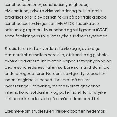
sundhedspersoner, sundhedsmyndigheder, 
civilsamfund, private virksomheder og multilaterale 
organisationer blev der sat fokus på centrale globale 
sundhedsudfordringer som HIV/AIDS, tuberkulose, 
seksuel og reproduktiv sundhed og rettigheder (SRSR) 
samt forskningens rolle i at styrke sundhedssystemer.
Studieturen viste, hvordan stærke og ligeværdige 
partnerskaber mellem nordiske, afrikanske og globale 
aktører bidrager til innovation, kapacitetsopbygning og 
bedre sundhedsresultater i sårbare samfund. Samtidig 
understregede turen Nordens særlige styrkeposition 
inden for global sundhed - baseret på årtiers 
investeringer i forskning, menneskerettigheder og 
international solidaritet - og potentialet for at styrke 
det nordiske lederskab på området fremadrettet.
Læs mere om studieturen i rejserapporten nedenfor: