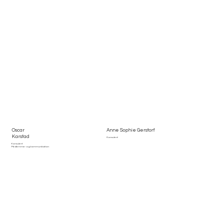
Oscar
Anne Sophie Gerstorf
Karstad
Konsulent
Konsulent
Medlemmer og kommunikation