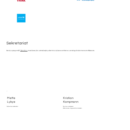
Sekretariat
Har du spørgsmål?
Skriv til os
med ideer, for samarbejde, eller hvis du bare er interesseret og vil vide mere om Alliancen.
Mette
Kristian
Lybye
Kampmann
Sekretariatsleder
Seniorrådgiver
Advocacy og partnerskaber